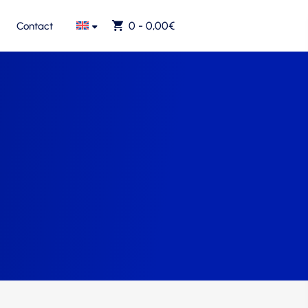
0 -
0,00
€
Contact