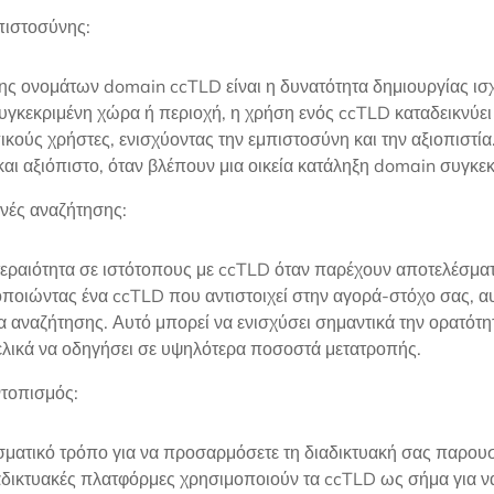
πιστοσύνης:
ης ονομάτων domain ccTLD είναι η δυνατότητα δημιουργίας ισχ
συγκεκριμένη χώρα ή περιοχή, η χρήση ενός ccTLD καταδεικνύε
κούς χρήστες, ενισχύοντας την εμπιστοσύνη και την αξιοπιστία.
και αξιόπιστο, όταν βλέπουν μια οικεία κατάληξη domain συγκε
ανές αναζήτησης:
εραιότητα σε ιστότοπους με ccTLD όταν παρέχουν αποτελέσματ
οιώντας ένα ccTLD που αντιστοιχεί στην αγορά-στόχο σας, αυξ
 αναζήτησης. Αυτό μπορεί να ενισχύσει σημαντικά την ορατότη
τελικά να οδηγήσει σε υψηλότερα ποσοστά μετατροπής.
ντοπισμός:
ματικό τρόπο για να προσαρμόσετε τη διαδικτυακή σας παρουσ
ιαδικτυακές πλατφόρμες χρησιμοποιούν τα ccTLD ως σήμα για ν