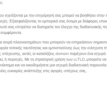
ς:
σχετίζονται με την επιχείρησή σας μπορεί να βοηθήσει στην 
ιοχές. Εξασφαλίζοντας το εμπορικό σας όνομα με διάφορες επεκ
τό σας επιτρέπει να διατηρείτε τον έλεγχο της διαδικτυακής π
ς συμφέροντα.
 σειρά πλεονεκτημάτων που μπορούν να επηρεάσουν σημαντικά
υργία τοπικής ταυτότητας και εμπιστοσύνης έως την ενίσχυση τ
 στόχευσης, αυτές οι καταλήξεις domain παρέχουν ένα ισχυρό ε
ς ή περιοχές. Με τη στρατηγική χρήση των ccTLD, μπορείτε να 
νέκτημα και να οικοδομήσετε μια ισχυρή διαδικτυακή παρουσία
έες ευκαιρίες ανάπτυξης στις αγορές-στόχους σας.