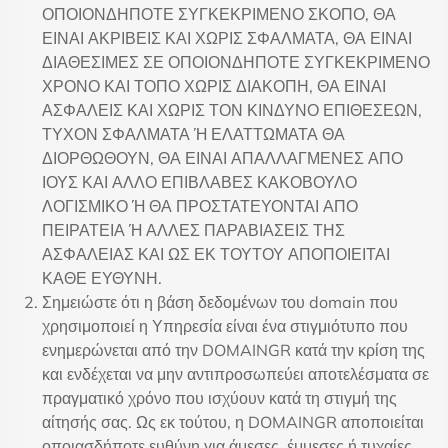
ΟΠΟΙΟΝΔΗΠΟΤΕ ΣΥΓΚΕΚΡΙΜΕΝΟ ΣΚΟΠΟ, ΘΑ
ΕΙΝΑΙ ΑΚΡΙΒΕΙΣ ΚΑΙ ΧΩΡΙΣ ΣΦΑΛΜΑΤΑ, ΘΑ ΕΙΝΑΙ
ΔΙΑΘΕΣΙΜΕΣ ΣΕ ΟΠΟΙΟΝΔΗΠΟΤΕ ΣΥΓΚΕΚΡΙΜΕΝΟ
ΧΡΟΝΟ ΚΑΙ ΤΟΠΟ ΧΩΡΙΣ ΔΙΑΚΟΠΗ, ΘΑ ΕΙΝΑΙ
ΑΣΦΑΛΕΙΣ ΚΑΙ ΧΩΡΙΣ ΤΟΝ ΚΙΝΔΥΝΟ ΕΠΙΘΕΣΕΩΝ,
ΤΥΧΟΝ ΣΦΑΛΜΑΤΑ Ή ΕΛΑΤΤΩΜΑΤΑ ΘΑ
ΔΙΟΡΘΩΘΟΥΝ, ΘΑ ΕΙΝΑΙ ΑΠΑΛΛΑΓΜΕΝΕΣ ΑΠΟ
ΙΟΥΣ ΚΑΙ ΑΛΛΟ ΕΠΙΒΛΑΒΕΣ ΚΑΚΟΒΟΥΛΟ
ΛΟΓΙΣΜΙΚΟ Ή ΘΑ ΠΡΟΣΤΑΤΕΥΟΝΤΑΙ ΑΠΟ
ΠΕΙΡΑΤΕΙΑ Ή ΑΛΛΕΣ ΠΑΡΑΒΙΑΣΕΙΣ ΤΗΣ
ΑΣΦΑΛΕΙΑΣ ΚΑΙ ΩΣ ΕΚ ΤΟΥΤΟΥ ΑΠΟΠΟΙΕΙΤΑΙ
ΚΑΘΕ ΕΥΘΥΝΗ.
Σημειώστε ότι η βάση δεδομένων του domain που
χρησιμοποιεί η Υπηρεσία είναι ένα στιγμιότυπο που
ενημερώνεται από την DOMAINGR κατά την κρίση της
και ενδέχεται να μην αντιπροσωπεύει αποτελέσματα σε
πραγματικό χρόνο που ισχύουν κατά τη στιγμή της
αίτησής σας. Ως εκ τούτου, η DOMAINGR αποποιείται
οποιασδήποτε ευθύνη για άμεσες, έμμεσες ή τυχαίες