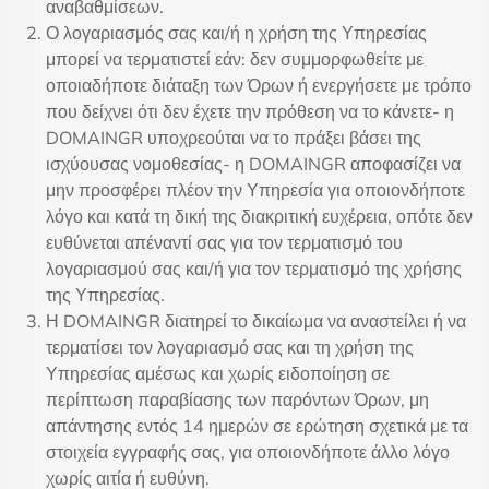
αναβαθμίσεων.
Ο λογαριασμός σας και/ή η χρήση της Υπηρεσίας
μπορεί να τερματιστεί εάν: δεν συμμορφωθείτε με
οποιαδήποτε διάταξη των Όρων ή ενεργήσετε με τρόπο
που δείχνει ότι δεν έχετε την πρόθεση να το κάνετε- η
DOMAINGR υποχρεούται να το πράξει βάσει της
ισχύουσας νομοθεσίας- η DOMAINGR αποφασίζει να
μην προσφέρει πλέον την Υπηρεσία για οποιονδήποτε
λόγο και κατά τη δική της διακριτική ευχέρεια, οπότε δεν
ευθύνεται απέναντί σας για τον τερματισμό του
λογαριασμού σας και/ή για τον τερματισμό της χρήσης
της Υπηρεσίας.
Η DOMAINGR διατηρεί το δικαίωμα να αναστείλει ή να
τερματίσει τον λογαριασμό σας και τη χρήση της
Υπηρεσίας αμέσως και χωρίς ειδοποίηση σε
περίπτωση παραβίασης των παρόντων Όρων, μη
απάντησης εντός 14 ημερών σε ερώτηση σχετικά με τα
στοιχεία εγγραφής σας, για οποιονδήποτε άλλο λόγο
χωρίς αιτία ή ευθύνη.