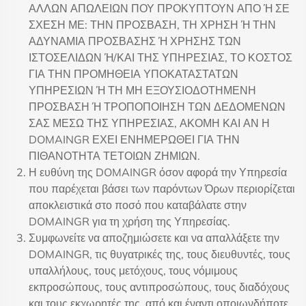
ΑΛΛΩΝ ΑΠΩΛΕΙΩΝ ΠΟΥ ΠΡΟΚΥΠΤΟΥΝ ΑΠΟ Ή ΣΕ
ΣΧΕΣΗ ΜΕ: ΤΗΝ ΠΡΟΣΒΑΣΗ, ΤΗ ΧΡΗΣΗ Ή ΤΗΝ
ΑΔΥΝΑΜΙΑ ΠΡΟΣΒΑΣΗΣ Ή ΧΡΗΣΗΣ ΤΩΝ
ΙΣΤΟΣΕΛΙΔΩΝ Ή/ΚΑΙ ΤΗΣ ΥΠΗΡΕΣΙΑΣ, ΤΟ ΚΟΣΤΟΣ
ΓΙΑ ΤΗΝ ΠΡΟΜΗΘΕΙΑ ΥΠΟΚΑΤΑΣΤΑΤΩΝ
ΥΠΗΡΕΣΙΩΝ Ή ΤΗ ΜΗ ΕΞΟΥΣΙΟΔΟΤΗΜΕΝΗ
ΠΡΟΣΒΑΣΗ Ή ΤΡΟΠΟΠΟΙΗΣΗ ΤΩΝ ΔΕΔΟΜΕΝΩΝ
ΣΑΣ ΜΕΣΩ ΤΗΣ ΥΠΗΡΕΣΙΑΣ, ΑΚΟΜΗ ΚΑΙ ΑΝ Η
DOMAINGR ΕΧΕΙ ΕΝΗΜΕΡΩΘΕΙ ΓΙΑ ΤΗΝ
ΠΙΘΑΝΟΤΗΤΑ ΤΕΤΟΙΩΝ ΖΗΜΙΩΝ.
Η ευθύνη της DOMAINGR όσον αφορά την Υπηρεσία
που παρέχεται βάσει των παρόντων Όρων περιορίζεται
αποκλειστικά στο ποσό που καταβάλατε στην
DOMAINGR για τη χρήση της Υπηρεσίας.
Συμφωνείτε να αποζημιώσετε και να απαλλάξετε την
DOMAINGR, τις θυγατρικές της, τους διευθυντές, τους
υπαλλήλους, τους μετόχους, τους νόμιμους
εκπροσώπους, τους αντιπροσώπους, τους διαδόχους
και τους εκχωρητές της, από και έναντι οποιωνδήποτε