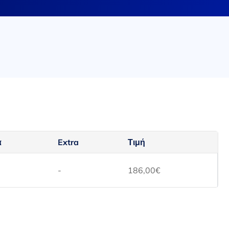
α
Extra
Τιμή
-
186,00
€