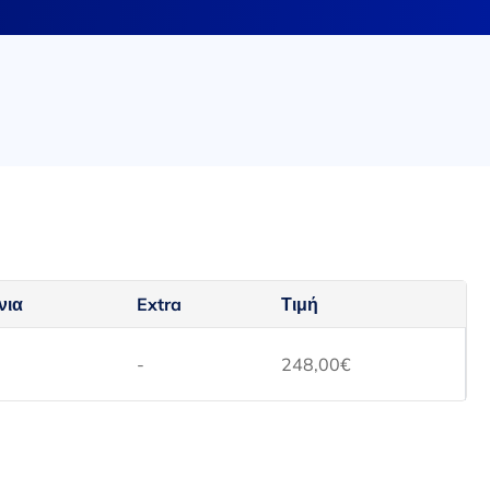
νια
Extra
Τιμή
-
248,00
€