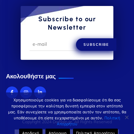
Subscribe to our
Newsletter
SUBSCRIBE
Ακολουθήστε μας
Χρησιμοποιούμε cookies για να διασφαλίσουμε ότι θα σας
προσφέρουμε την καλύτερη δυνατή εμπειρία στον ιστότοπό
μας. Εάν συνεχίσετε να χρησιμοποιείτε αυτόν τον ιστότοπο, θα
υποθέσουμε ότι είστε ευχαριστημένοι με αυτόν.
Πολιτική
Copyright 2024 Domain.gr. All Rights Reserved
Απορρήτου
Αποδοχή
Απόρριψη
Πολιτική Απορρήτου