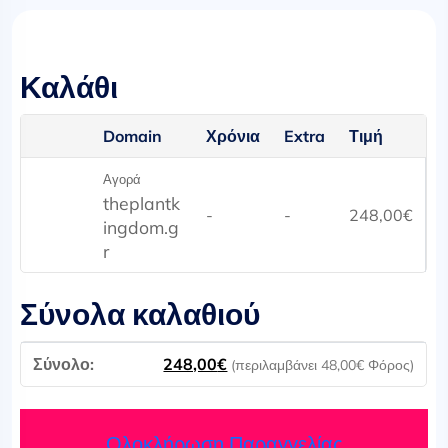
Καλάθι
Domain
Χρόνια
Extra
Τιμή
Αγορά
theplantk
-
-
248,00
€
ingdom.g
r
Σύνολα καλαθιού
248,00
€
(περιλαμβάνει
48,00
€
Φόρος)
Ολοκλήρωση Παραγγελίας