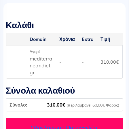
Καλάθι
Domain
Χρόνια
Extra
Τιμή
Αγορά
mediterra
-
-
310,00
€
neandiet.
gr
Σύνολα καλαθιού
310,00
€
(περιλαμβάνει
60,00
€
Φόρος)
Ολοκλήρωση Παραγγελίας