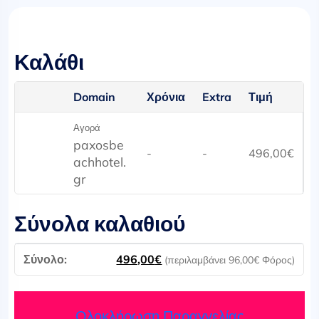
Καλάθι
Domain
Χρόνια
Extra
Τιμή
Αγορά
paxosbe
-
-
496,00
€
achhotel.
gr
Σύνολα καλαθιού
496,00
€
(περιλαμβάνει
96,00
€
Φόρος)
Ολοκλήρωση Παραγγελίας