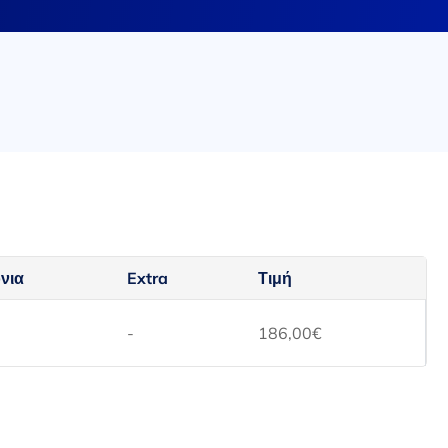
νια
Extra
Τιμή
-
186,00
€