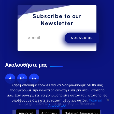
Subscribe to our
Newsletter
SUBSCRIBE
Ακολουθήστε μας
Χρησιμοποιούμε cookies για να διασφαλίσουμε ότι θα σας
προσφέρουμε την καλύτερη δυνατή εμπειρία στον ιστότοπό
μας. Εάν συνεχίσετε να χρησιμοποιείτε αυτόν τον ιστότοπο, θα
υποθέσουμε ότι είστε ευχαριστημένοι με αυτόν.
Πολιτική
Copyright 2024 Domain.gr. All Rights Reserved
Απορρήτου
Αποδοχή
Απόρριψη
Πολιτική Απορρήτου