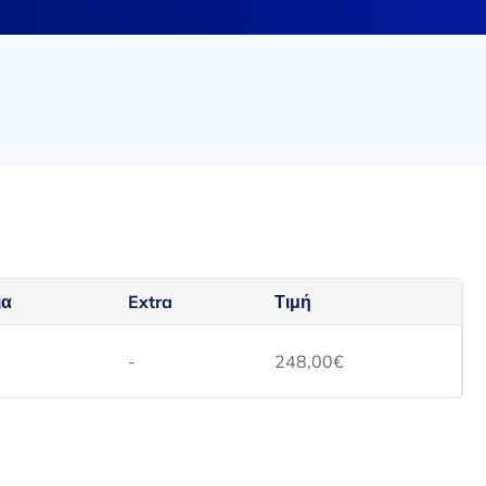
ια
Extra
Τιμή
-
248,00
€