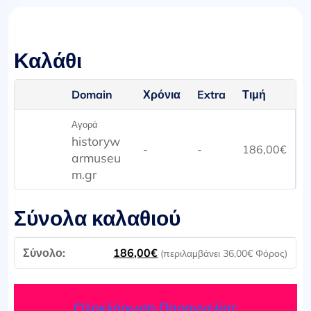
Καλάθι
Domain
Χρόνια
Extra
Τιμή
Αγορά
historyw
-
-
186,00
€
armuseu
m.gr
Σύνολα καλαθιού
186,00
€
(περιλαμβάνει
36,00
€
Φόρος)
Ολοκλήρωση Παραγγελίας