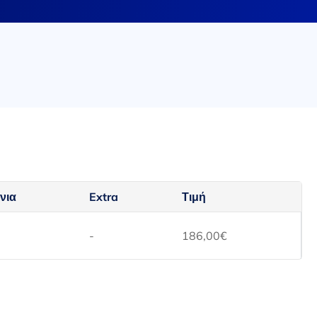
νια
Extra
Τιμή
-
186,00
€