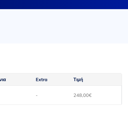
νια
Extra
Τιμή
-
248,00
€