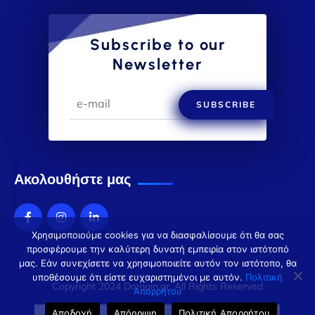
Subscribe to our
Newsletter
SUBSCRIBE
Ακολουθήστε μας
Χρησιμοποιούμε cookies για να διασφαλίσουμε ότι θα σας
προσφέρουμε την καλύτερη δυνατή εμπειρία στον ιστότοπό
μας. Εάν συνεχίσετε να χρησιμοποιείτε αυτόν τον ιστότοπο, θα
υποθέσουμε ότι είστε ευχαριστημένοι με αυτόν.
Πολιτική
Copyright 2024 Domain.gr. All Rights Reserved
Απορρήτου
Αποδοχή
Απόρριψη
Πολιτική Απορρήτου