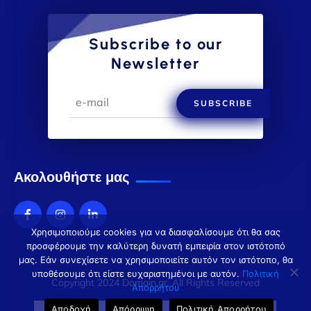
Subscribe to our
Newsletter
SUBSCRIBE
Ακολουθήστε μας
Χρησιμοποιούμε cookies για να διασφαλίσουμε ότι θα σας
προσφέρουμε την καλύτερη δυνατή εμπειρία στον ιστότοπό
μας. Εάν συνεχίσετε να χρησιμοποιείτε αυτόν τον ιστότοπο, θα
υποθέσουμε ότι είστε ευχαριστημένοι με αυτόν.
Πολιτική
Copyright 2024 Domain.gr. All Rights Reserved
Απορρήτου
Αποδοχή
Απόρριψη
Πολιτική Απορρήτου