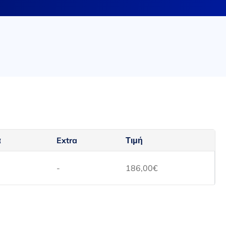
α
Extra
Τιμή
-
186,00
€