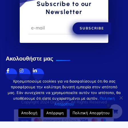
Subscribe to our
Newsletter
SUBSCRIBE
Ακολουθήστε μας
Χρησιμοποιούμε cookies για να διασφαλίσουμε ότι θα σας
προσφέρουμε την καλύτερη δυνατή εμπειρία στον ιστότοπό
μας. Εάν συνεχίσετε να χρησιμοποιείτε αυτόν τον ιστότοπο, θα
υποθέσουμε ότι είστε ευχαριστημένοι με αυτόν.
Πολιτική
Copyright 2024 Domain.gr. All Rights Reserved
Απορρήτου
0
Αποδοχή
Απόρριψη
Πολιτική Απορρήτου